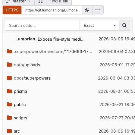
Find a file
master
HTTPS
Exact
Lumorian
2026-08-06 16:4
Expose file-style media URLs for LivePhoto Easy
.superpowers/brainstorm
/1170693-1780491168
2026-06-04 02:3
data
/uploads
2026-05-01 17:2
docs
/superpowers
2026-06-04 03:3
prisma
2026-08-04 00:5
public
2026-05-21 18:0
scripts
2026-07-27 20:1
src
2026-08-06 16:4