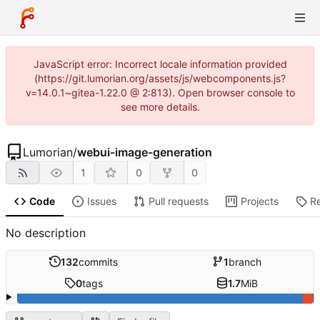
JavaScript error: Incorrect locale information provided
(https://git.lumorian.org/assets/js/webcomponents.js?
v=14.0.1~gitea-1.22.0 @ 2:813). Open browser console to
see more details.
Lumorian
/
webui-image-generation
1
0
0
Code
Issues
Pull requests
Projects
R
No description
132
commits
1
branch
0
tags
1.7
MiB