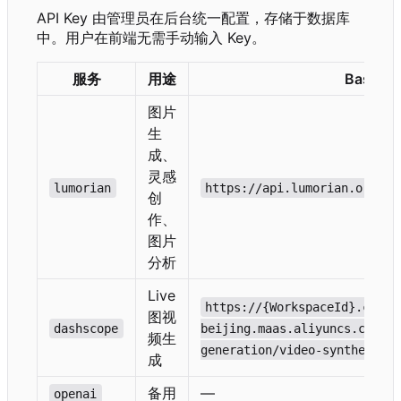
API Key 由管理员在后台统一配置，存储于数据库
中。用户在前端无需手动输入 Key。
服务
用途
Base U
图片
生
成、
灵感
lumorian
https://api.lumorian.org
创
作、
图片
分析
Live
https://{WorkspaceId}.cn-
图视
dashscope
beijing.maas.aliyuncs.com/ap
频生
generation/video-synthesis
成
备用
—
openai