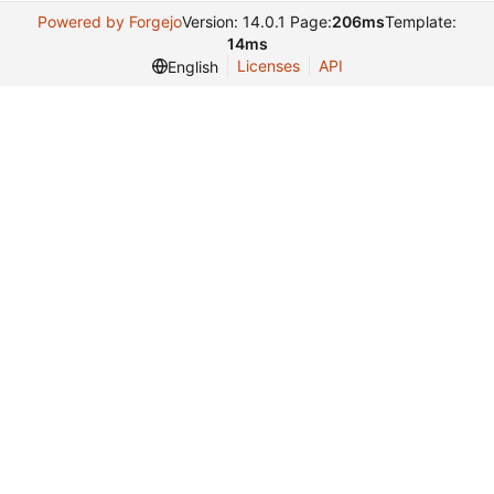
Powered by Forgejo
Version: 14.0.1 Page:
206ms
Template:
14ms
Licenses
API
English