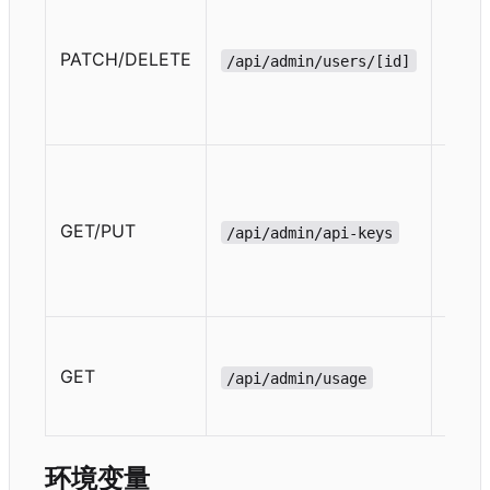
辑 /
删
PATCH/DELETE
/api/admin/users/[id]
除
用
户
API
Key
查
GET/PUT
/api/admin/api-keys
看 /
保
存
用
量
GET
/api/admin/usage
统
计
环境变量