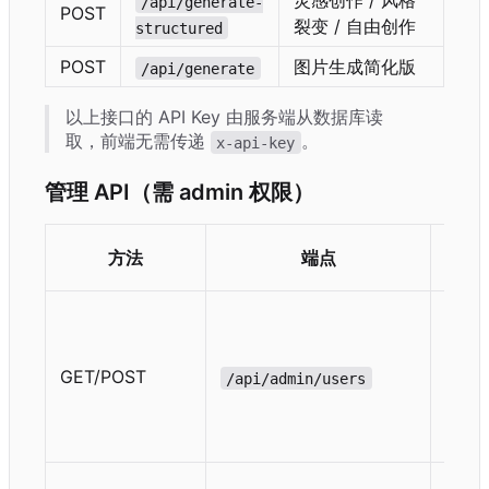
灵感创作 / 风格
/api/generate-
POST
裂变 / 自由创作
structured
POST
图片生成简化版
/api/generate
以上接口的 API Key 由服务端从数据库读
取，前端无需传递
。
x-api-key
管理 API
（
需 admin 权限）
说
方法
端点
明
用
户
列
GET/POST
/api/admin/users
表 /
新
建
编