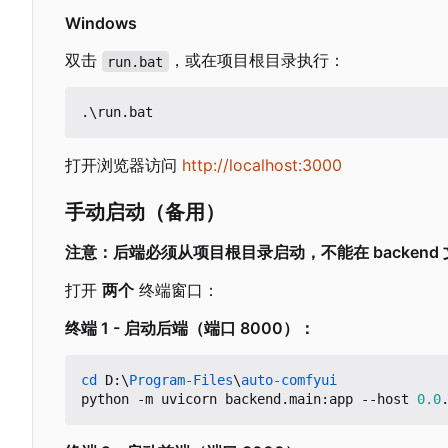
Windows
双击
，或在项目根目录执行：
run.bat
.\
run
.
bat
打开浏览器访问
http://localhost:3000
手动启动（备用）
注意：后端必须从项目根目录启动，不能在 backend
打开
两个
终端窗口：
终端 1 - 启动后端（端口 8000
）
：
cd 
D:
\
Program-Files
\
auto-comfyui
python
-m
uvicorn
backend
.
main
:
app
-
-host
0.0