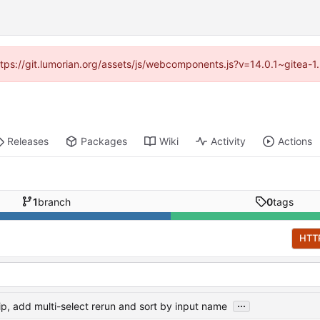
https://git.lumorian.org/assets/js/webcomponents.js?v=14.0.1~gitea-
Releases
Packages
Wiki
Activity
Actions
1
branch
0
tags
HTT
...
ip, add multi-select rerun and sort by input name