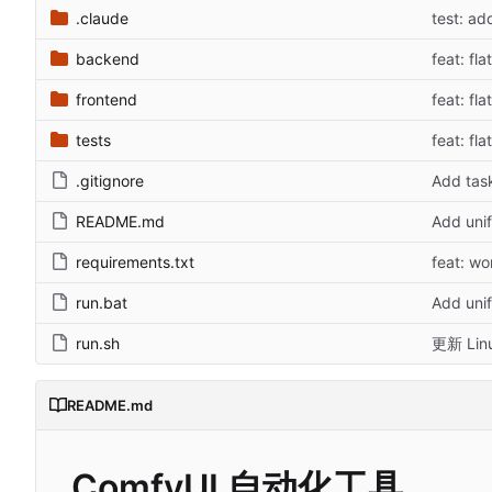
.claude
test: ad
backend
feat: fl
frontend
feat: fl
tests
feat: fl
.gitignore
Add tas
README.md
Add unif
requirements.txt
feat: wo
run.bat
Add unif
run.sh
更新 L
README.md
ComfyUI 自动化工具