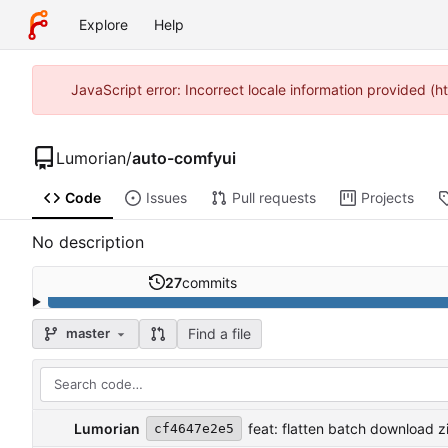
Explore
Help
JavaScript error: Incorrect locale information provided (
Lumorian
/
auto-comfyui
Code
Issues
Pull requests
Projects
No description
27
commits
Find a file
master
Lumorian
feat: flatten batch download z
cf4647e2e5