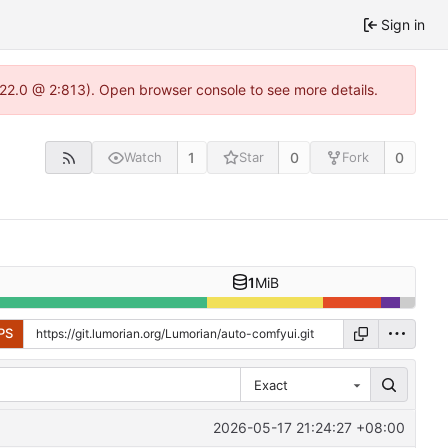
Sign in
1.22.0 @ 2:813). Open browser console to see more details.
1
0
0
Watch
Star
Fork
1
MiB
PS
Exact
2026-05-17 21:24:27 +08:00