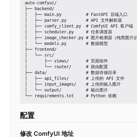
auto-comfyui/

├── backend/

│   ├── main.py          # FastAPI 后端入口

│   ├── parser.py        # API 文件解析器

│   ├── comfy_client.py  # ComfyUI API 客户端

│   ├── scheduler.py     # 任务调度器

│   ├── image_checker.py # 图片检测器（纯黑图片
│   └── models.py        # 数据模型

├── frontend/

│   └── src/

│       ├── views/       # 页面组件

│       └── router/      # 路由配置

├── data/                # 数据存储目录

│   ├── api_files/       # 上传的 API 文件

│   ├── input_images/    # 上传的输入图片

│   └── output/          # 输出图片

配置
修改 ComfyUI 地址