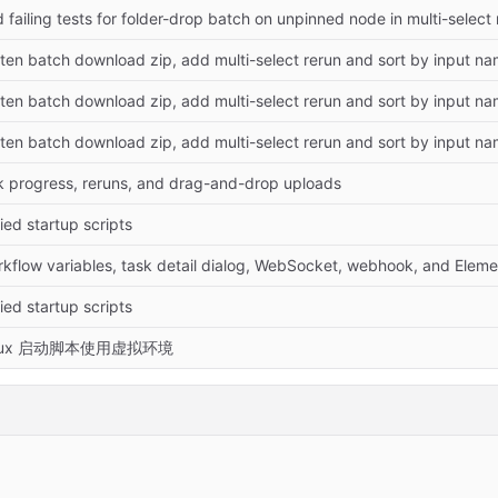
d failing tests for folder-drop batch on unpinned node in multi-selec
atten batch download zip, add multi-select rerun and sort by input n
atten batch download zip, add multi-select rerun and sort by input n
atten batch download zip, add multi-select rerun and sort by input n
k progress, reruns, and drag-and-drop uploads
ied startup scripts
rkflow variables, task detail dialog, WebSocket, webhook, and Ele
ied startup scripts
inux 启动脚本使用虚拟环境