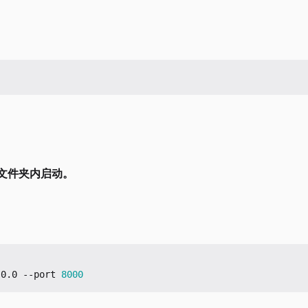
 文件夹内启动。
.
0
.
0
-
-port
8000